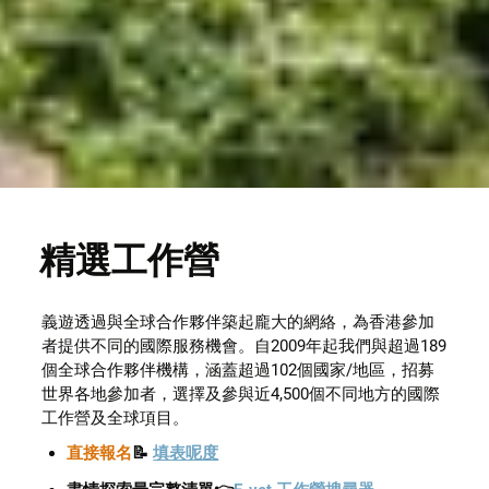
精選工作營
義遊透過與全球合作夥伴築起龐大的網絡，為香港參加
者提供不同的國際服務機會。自2009年起我們與超過189
個全球合作夥伴機構，涵蓋超過102個國家/地區，招募
世界各地參加者，選擇及參與近4,500個不同地方的國際
工作營及全球項目。
直接報名
📝 
填表呢度