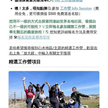
盡情探索最完整清單👉
E-vet 工作營搜尋器
噢！太多，唔知點揀
🤔 參加 
工作營 Info Session
（費
用全免，更可獲價值 $500 免費退改名額）
想用不一樣的方式去探索同連結世界各地社區、發掘自
己不一樣的可能性？
💡
立即報名參加國際工作營，展開
畢生難忘的義遊旅程！
🌎 
想知更詳細報名方法及費用安
排 🛠️
報名流程及費用安排
若你希望搜尋個別心水地區/主題的精選工作營，歡迎在
右上角「放大鏡」中輸入有關文字搜尋
精選工作營項目