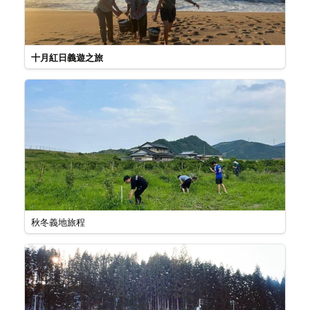
十月紅日義遊之旅
秋冬義地旅程