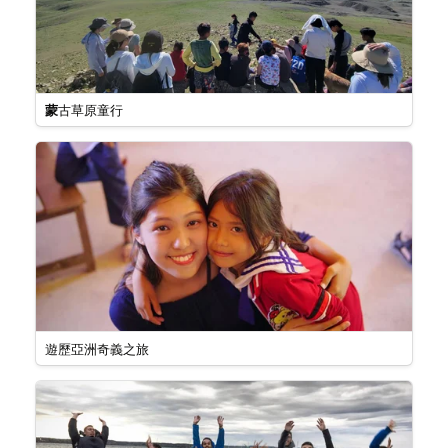
蒙
古草原童行
遊歷亞洲奇義之旅