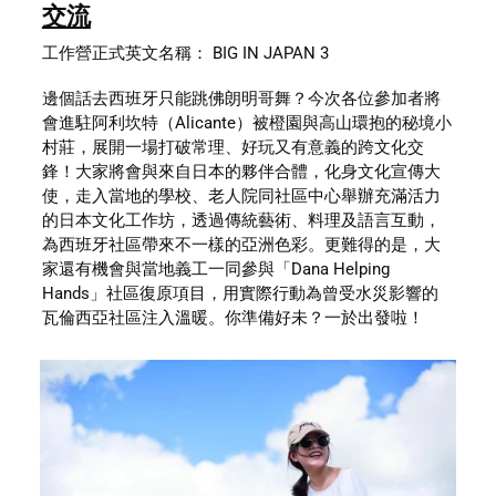
交流
工作營正式英文名稱： BIG IN JAPAN 3
邊個話去西班牙只能跳佛朗明哥舞？今次各位參加者將
會進駐阿利坎特（Alicante）被橙園與高山環抱的秘境小
村莊，展開一場打破常理、好玩又有意義的跨文化交
鋒！大家將會與來自日本的夥伴合體，化身文化宣傳大
使，走入當地的學校、老人院同社區中心舉辦充滿活力
的日本文化工作坊，透過傳統藝術、料理及語言互動，
為西班牙社區帶來不一樣的亞洲色彩。更難得的是，大
家還有機會與當地義工一同參與「Dana Helping 
Hands」社區復原項目，用實際行動為曾受水災影響的
瓦倫西亞社區注入溫暖。你準備好未？一於出發啦！