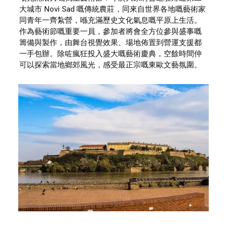
大城市 Novi Sad 嘅傳統農莊，同來自世界各地嘅藝術家
同青年一齊紮營，喺充滿歷史文化氣息嘅平原上生活。
作為藝術節嘅重要一員，參加者將會全方位參與盛事嘅
籌備與製作，由舞台視覺效果、場地佈置到營運支援都
一手包辦。除咗瘋狂投入盛大嘅藝術慶典，空餘時間仲
可以探索當地鄉郊風光，感受最正宗嘅東歐文藝氛圍。