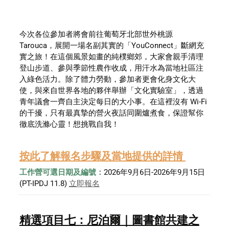
今次各位參加者將會前往葡萄牙北部世外桃源 
Tarouca，展開一場名副其實的「YouConnect」斷網充
實之旅！在這個風景如畫的純樸鄉郊，大家會親手清理
登山步道、參與季節性農作收成，用汗水為當地社區注
入綠色活力。除了體力勞動，參加者更會化身文化大
使，與來自世界各地的夥伴舉辦「文化實驗室」，透過
青年議會一齊自主決定每日的大小事。在這裡沒有 Wi-Fi 
的干擾，只有最真摯的營火夜話同圍爐煮食，保證幫你
徹底洗滌心靈！想挑戰自我！
按此了解報名步驟及當地提供的詳情 
工作營可選日期及編號：
2026年9月6日-2026年9月15日 
(PT-IPDJ 11.8) 
立即報名
精選項目七：尼泊爾｜圖書館共建之