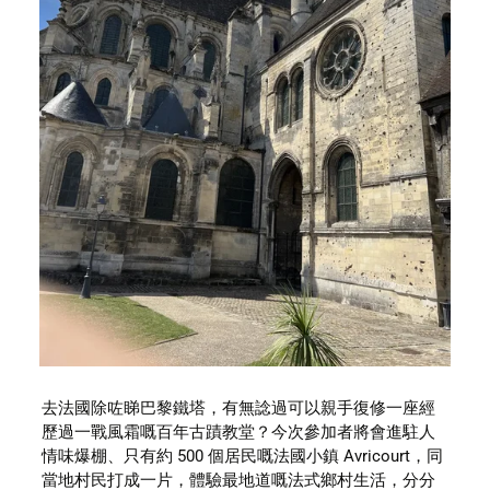
去法國除咗睇巴黎鐵塔，有無諗過可以親手復修一座經
歷過一戰風霜嘅百年古蹟教堂？今次參加者將會進駐人
情味爆棚、只有約 500 個居民嘅法國小鎮 Avricourt，同
當地村民打成一片，體驗最地道嘅法式鄉村生活，分分