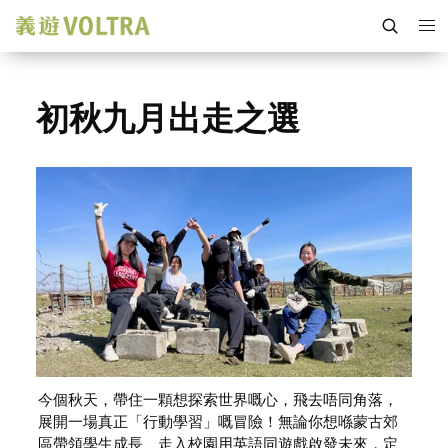
初秋九月出走之選
今個秋天，帶住一顆想探索世界嘅心，飛去唔同角落，
展開一場真正「行動學習」嘅冒險！無論你想喺蒙古郊
區帶領學生成長、走入校園用英語同遊戲啟發未來，定