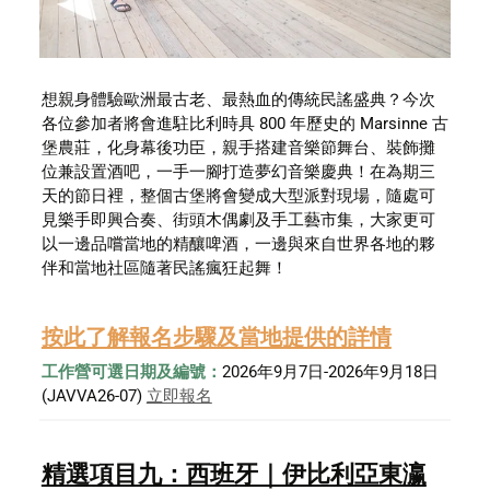
想親身體驗歐洲最古老、最熱血的傳統民謠盛典？今次
各位參加者將會進駐比利時具 800 年歷史的 Marsinne 古
堡農莊，化身幕後功臣，親手搭建音樂節舞台、裝飾攤
位兼設置酒吧，一手一腳打造夢幻音樂慶典！在為期三
天的節日裡，整個古堡將會變成大型派對現場，隨處可
見樂手即興合奏、街頭木偶劇及手工藝市集，大家更可
以一邊品嚐當地的精釀啤酒，一邊與來自世界各地的夥
伴和當地社區隨著民謠瘋狂起舞！
按此了解報名步驟及當地提供的詳情
工作營可選日期及編號：
2026年9月7日-2026年9月18日 
(JAVVA26-07) 
立即報名
精選項目九：西班牙｜伊比利亞東瀛