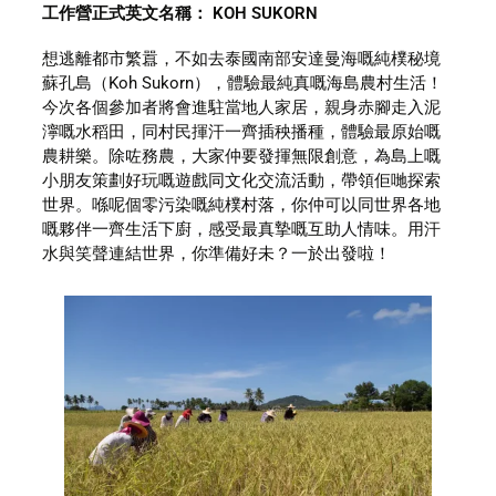
工作營正式英文名稱： KOH SUKORN
想逃離都市繁囂，不如去泰國南部安達曼海嘅純樸秘境
蘇孔島（Koh Sukorn），體驗最純真嘅海島農村生活！
今次各個參加者將會進駐當地人家居，親身赤腳走入泥
濘嘅水稻田，同村民揮汗一齊插秧播種，體驗最原始嘅
農耕樂。除咗務農，大家仲要發揮無限創意，為島上嘅
小朋友策劃好玩嘅遊戲同文化交流活動，帶領佢哋探索
世界。喺呢個零污染嘅純樸村落，你仲可以同世界各地
嘅夥伴一齊生活下廚，感受最真摯嘅互助人情味。用汗
水與笑聲連結世界，你準備好未？一於出發啦！