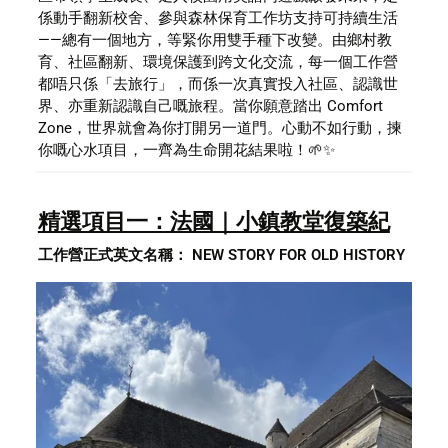
係動手翻新校舍、參與森林保育工作坊支持可持續生活
——總有一個地方，等緊你用雙手種下改變。由鄉村教
育、社區翻新、環境保護到跨文化交流，每一個工作營
都唔只係「去旅行」，而係一次真實投入社區、認識世
界、亦重新認識自己嘅旅程。當你願意踏出 Comfort 
Zone，世界就會為你打開另一道門。心動不如行動，揀
你嘅心水項目，一齊為生命開花結果啦！🌱✨
精選項目一：法國｜小鎮教堂復築紀
工作營正式英文名稱： NEW STORY FOR OLD HISTORY