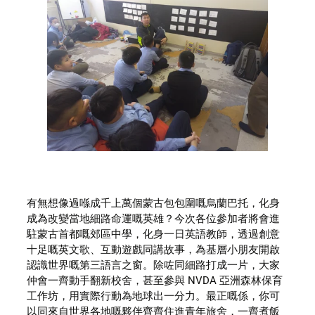
有無想像過喺成千上萬個蒙古包包圍嘅烏蘭巴托，化身
成為改變當地細路命運嘅英雄？今次各位參加者將會進
駐蒙古首都嘅郊區中學，化身一日英語教師，透過創意
十足嘅英文歌、互動遊戲同講故事，為基層小朋友開啟
認識世界嘅第三語言之窗。除咗同細路打成一片，大家
仲會一齊動手翻新校舍，甚至參與 NVDA 亞洲森林保育
工作坊，用實際行動為地球出一分力。最正嘅係，你可
以同來自世界各地嘅夥伴齊齊住進青年旅舍，一齊煮飯