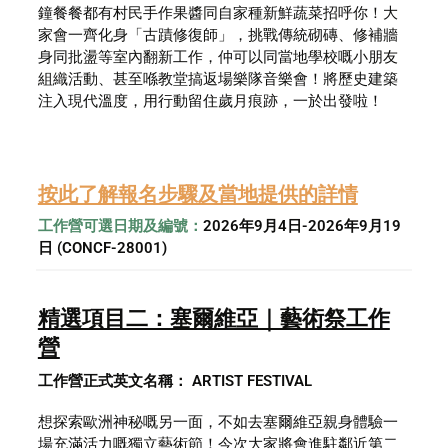
鐘餐餐都有村民手作果醬同自家種新鮮蔬菜招呼你！大
家會一齊化身「古蹟修復師」，挑戰傳統砌磚、修補牆
身同批盪等室內翻新工作，仲可以同當地學校嘅小朋友
組織活動、甚至喺教堂搞返場樂隊音樂會！將歷史建築
注入現代溫度，用行動留住歲月痕跡，一於出發啦！
按此了解報名步驟及當地提供的詳情
工作營可選日期及編號：
2026年9月4日-2026年9月19
日 (CONCF-28001)
精選項目二：塞爾維亞｜藝術祭工作
營
工作營正式英文名稱： ARTIST FESTIVAL
想探索歐洲神秘嘅另一面，不如去塞爾維亞親身體驗一
場充滿活力嘅獨立藝術節！今次大家將會進駐鄰近第二