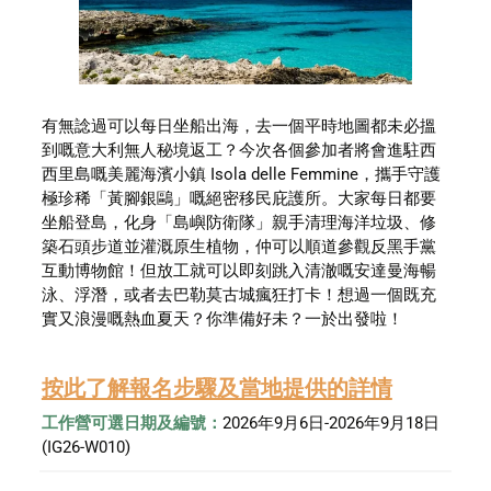
有無諗過可以每日坐船出海，去一個平時地圖都未必搵
到嘅意大利無人秘境返工？今次各個參加者將會進駐西
西里島嘅美麗海濱小鎮 Isola delle Femmine，攜手守護
極珍稀「黃腳銀鷗」嘅絕密移民庇護所。大家每日都要
坐船登島，化身「島嶼防衛隊」親手清理海洋垃圾、修
築石頭步道並灌溉原生植物，仲可以順道參觀反黑手黨
互動博物館！但放工就可以即刻跳入清澈嘅安達曼海暢
泳、浮潛，或者去巴勒莫古城瘋狂打卡！想過一個既充
實又浪漫嘅熱血夏天？你準備好未？一於出發啦！
按此了解報名步驟及當地提供的詳情
工作營可選日期及編號：
2026年9月6日-2026年9月18日 
(IG26-W010)