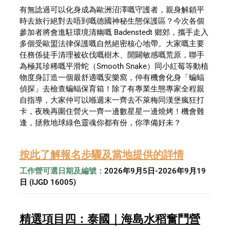
有無諗過可以化身成為歐洲沼澤嘅守護者，親身解鎖平
時去旅行絕對去唔到嘅德國神秘生態保護區？今次各個
參加者將會進駐環境清幽嘅 Badenstedt 鄉郊，攜手走入
多個受歐盟法律保護嘅自然絕密核心地帶。大家嘅主要
任務係徒手清理被砍伐嘅樹木、開闢敏感嘅荒原，聯手
為極其珍稀嘅平滑蛇（Smooth Snake）同小紅莓等動植
物度身訂造一個最舒適嘅安樂窩，仲有機會化身「蝙蝠
偵探」去檢查蝙蝠保育箱！除了有專業生態專家全程親
自指導，大家仲可以喺週末一齊去不萊梅同漢堡瘋狂打
卡，夜晚再圍住營火一齊一邊數星星一邊燒烤！機會難
逢，拯救地球綠色靈魂你都有份，你準備好未？
按此了解報名步驟及當地提供的詳情
工作營可選日期及編號：
2026年9月5日-2026年9月19
日 (IJGD 16005)
精選項目四：泰國｜海島水稻奮鬥營