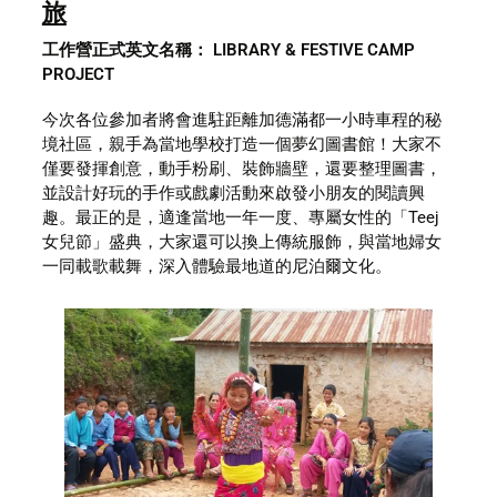
旅
工作營正式英文名稱： LIBRARY & FESTIVE CAMP 
PROJECT
今次各位參加者將會進駐距離加德滿都一小時車程的秘
境社區，親手為當地學校打造一個夢幻圖書館！大家不
僅要發揮創意，動手粉刷、裝飾牆壁，還要整理圖書，
並設計好玩的手作或戲劇活動來啟發小朋友的閱讀興
趣。最正的是，適逢當地一年一度、專屬女性的「Teej 
女兒節」盛典，大家還可以換上傳統服飾，與當地婦女
一同載歌載舞，深入體驗最地道的尼泊爾文化。